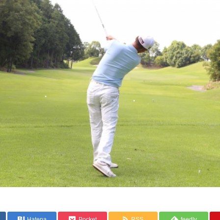
Hatena
Pocket
RSS
feedly