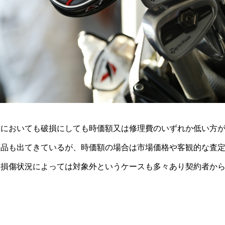
難においても破損にしても時価額又は修理費のいずれか低い方
商品も出てきているが、時価額の場合は市場価格や客観的な査
、損傷状況によっては対象外というケースも多々あり契約者か